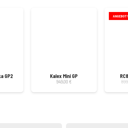
ANGEBOT!
ka GP2
Kalex Mini GP
RC8
949,00
€
899