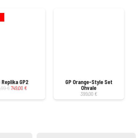
 Replika GP2
GP Orange-Style Set
Ursprünglicher
Aktueller
,99
€
749,00
€
Ohvale
Preis
Preis
399,00
€
war:
ist:
899,99 €
749,00 €.