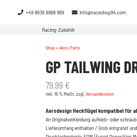
+49 8636 6968 969
info@raceshop94.com
Racing-Zubehör
Shop
»
Aero-Parts
GP TAILWING D
79,99
€
inkl. 19 % MwSt.
zzgl.
Versandkosten
Aerodesign Heckflügel kompatibel für a
An Originalverkleidung aufkleb- oder schra
Lieferumfang enthalten / Grob entgratet und
Drucktechnologie: FDM (Fused Deposition M