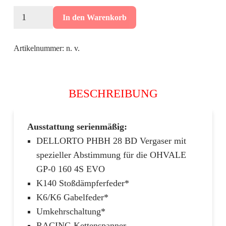
war:
ist:
OHVALE
280
In den Warenkorb
GP-
0
Artikelnummer:
n. v.
160
4S
Evo
BESCHREIBUNG
MiniGP
2024
Menge
Ausstattung serienmäßig:
DELLORTO PHBH 28 BD Vergaser mit
spezieller Abstimmung für die OHVALE
GP-0 160 4S EVO
K140 Stoßdämpferfeder*
K6/K6 Gabelfeder*
Umkehrschaltung*
RACING Kettenspanner