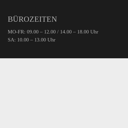
BÜROZEITEN
MO-FR: 09.00 – 12.00 / 14.00 – 18.00 Uhr
SA: 10.00 – 13.00 Uhr
RECHTLICHES
Impressum
Haftungsausschluss
Datenschutz
Cookie-Richtlinie
AGB
Widerrufsbelehrung
Versandbedingungen