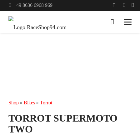
+49 8636 6968 969
Shop
»
Bikes
»
Torrot
TORROT SUPERMOTO
TWO